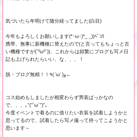
気づいたら年明けて随分経ってました(白目)
今年もよろしくお願いします(*･ω･)*_ _))ﾍﾟｺﾘ
携帯、無事に新機種に替えたので(と言ってもちょっと古
い機種ですが(´ºωº`))、これからは頻繁にブログも写メ日
記も上げられたらいい、な、、、！
脱・ブログ無精！！٩( 'ω' )و←
コス始めもしましたが相変わらず男装ばっかなの
で、、、｡°(°´ω`°)°｡
今度イベントで着るのに借りたい衣装を試着しようかと
思ってるので、試着したら写メ撮って持ってこようかと
思います～