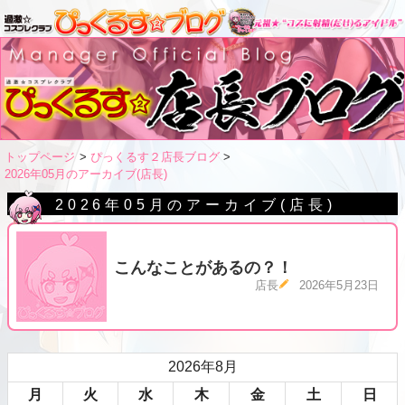
トップページ
ぴっくるす２店長ブログ
2026年05月のアーカイブ(店長)
2026年05月のアーカイブ(店長)
こんなことがあるの？！
店長
2026年5月23日
2026年8月
月
火
水
木
金
土
日