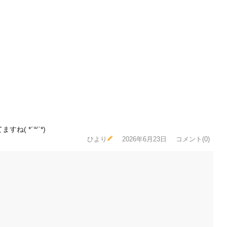
( *´꒳`*)
ひより
2026年6月23日
コメント(0)