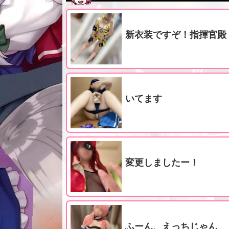
新衣装ですぞ！指揮官殿
いてます
変更しましたー！
ふーん、えっちじゃん