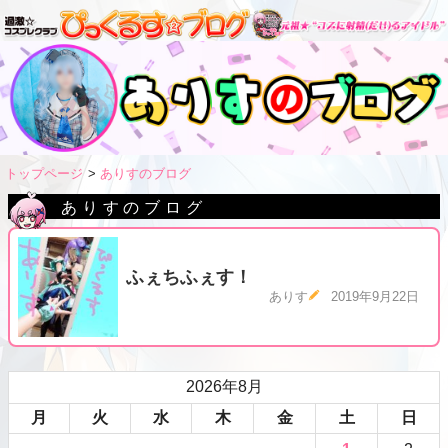
トップページ
ありすのブログ
ありすのブログ
ふぇちふぇす！
ありす
2019年9月22日
2026年8月
月
火
水
木
金
土
日